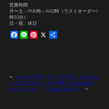
営業時間
月〜土：PM5時～AM2時（ラストオーダー1
時30分）
日・祝：休日
Facebook
Line
Pinterest
X
共
有
←
キングスバリ
ザ・マッカラン ダブルカ
ー デメラララム
スク12年(The Macallan
カリラ カスク
Double Cask 12y)
→