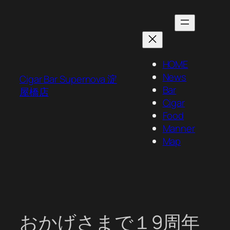
内
容
を
ス
キ
HOME
ッ
News
Cigar Bar Supernova 淀
プ
Bar
屋橋店
Cigar
Food
Manner
Map
おかげさまで１9周年