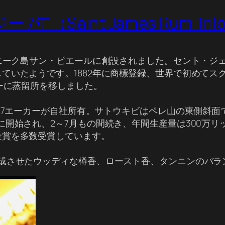
aint James Rum Trilogy 
ィニーク島サン・ピエールに創設されました。セント・ジ
ていたようです。1882年に商標登録、世界で初めてス
リーに蒸留所を移しました。
687エーカーが自社所有。サトウキビはペレ山の東側斜
に開始され、2～7月もの間続き、年間生産量は300万
金賞を多数受賞しています。
熟成させたウッディな樽香、ロースト香、タンニンのバラ