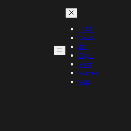
HOME
News
Bar
Cigar
Food
Manner
Map