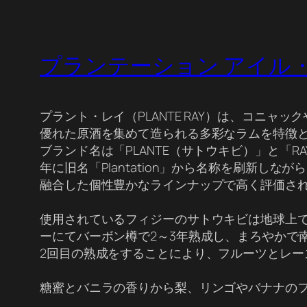
プランテーション アイル・オブ・フ
プラント・レイ（PLANTE RAY）は、コニ
優れた原酒を集めて造られる多彩なラムを特徴
ブランド名は「PLANTE（サトウキビ）」と「
年に旧名「Plantation」から名称を刷新
融合した個性豊かなラインナップで高く評価さ
使用されているフィジーのサトウキビは地球上
ーにてバーボン樽で2～3年熟成し、まろやかで
2回目の熟成をすることにより、フルーツとレー
糖蜜とバニラの香りから梨、リンゴやバナナの