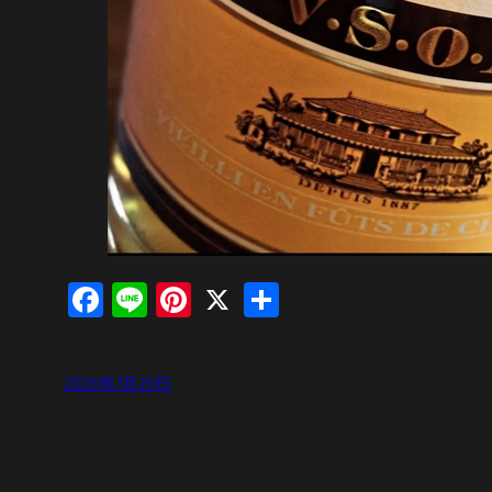
Facebook
Line
Pinterest
X
共
有
2026年7月29日