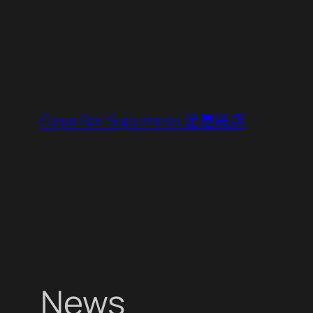
内
容
を
ス
キ
ッ
Cigar Bar Supernova 淀屋橋店
プ
News