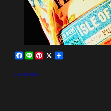
Facebook
Line
Pinterest
X
共
有
2026年6月11日