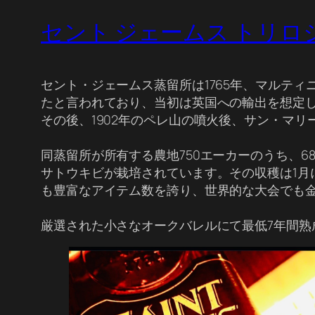
セント ジェームス トリロジー 7年（S
セント・ジェームス蒸留所は1765年、マルテ
たと言われており、当初は英国への輸出を想定し
その後、1902年のペレ山の噴火後、サン・マ
同蒸留所が所有する農地750エーカーのうち、
サトウキビが栽培されています。その収穫は1月
も豊富なアイテム数を誇り、世界的な大会でも
厳選された小さなオークバレルにて最低7年間