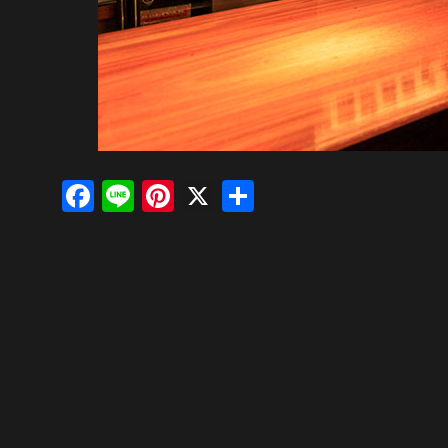
Facebook
Line
Pinterest
X
共
有