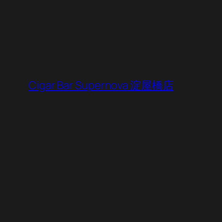
内
容
を
ス
キ
ッ
Cigar Bar Supernova 淀屋橋店
プ