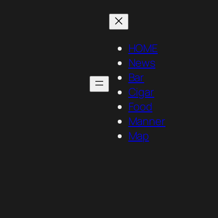
HOME
News
Bar
Cigar
Food
Manner
Map