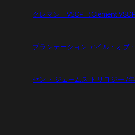
クレマン VSOP （Clement VSO
プランテーション アイル・オブ・フィジー（P
セント ジェームス トリロジー 7年（Saint 