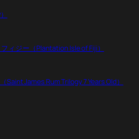
P）
lantation Isle of Fiji）
James Rum Trilogy 7 Years Old）