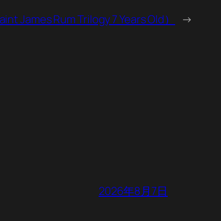
es Rum Trilogy 7 Years Old）
→
2026年8月7日