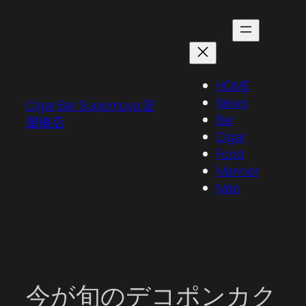
内
容
を
ス
キ
HOME
ッ
News
Cigar Bar Supernova 淀
プ
Bar
屋橋店
Cigar
Food
Manner
Map
今が旬のデコポンカク