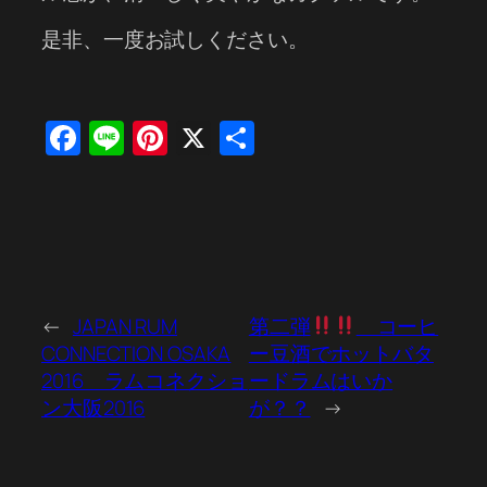
是非、一度お試しください。
Facebook
Line
Pinterest
X
共
有
←
JAPAN RUM
第二弾
コーヒ
CONNECTION OSAKA
ー豆酒でホットバタ
2016 ラムコネクショ
ードラムはいか
ン大阪2016
が？？
→