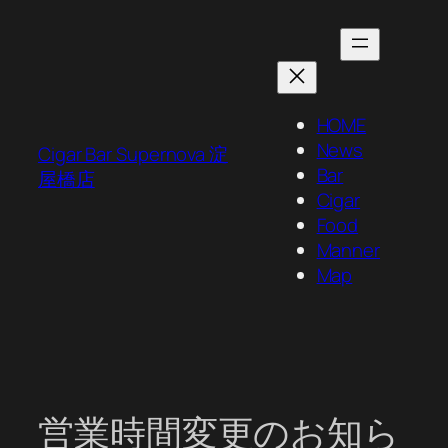
内
容
を
ス
キ
HOME
ッ
News
Cigar Bar Supernova 淀
プ
Bar
屋橋店
Cigar
Food
Manner
Map
営業時間変更のお知ら