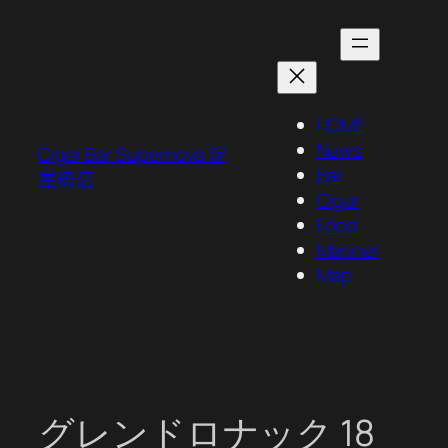
内
容
を
ス
キ
HOME
ッ
News
Cigar Bar Supernova 淀
プ
Bar
屋橋店
Cigar
Food
Manner
Map
グレンドロナック 18