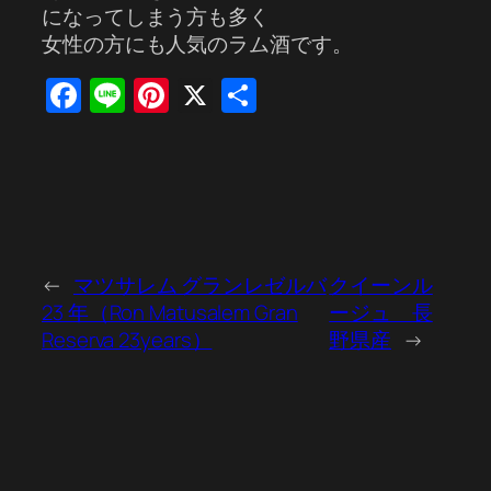
になってしまう方も多く
女性の方にも人気のラム酒です。
Facebook
Line
Pinterest
X
共
有
←
マツサレム グランレゼルバ
クイーンル
23 年（Ron Matusalem Gran
ージュ 長
Reserva 23years）
野県産
→