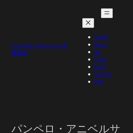
内
容
を
ス
キ
HOME
ッ
News
Cigar Bar Supernova 淀
プ
Bar
屋橋店
Cigar
Food
Manner
Map
パンペロ・アニベルサ