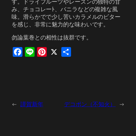
す。ドライフルーツやレーズンの独特の甘
み、チョコレーﾄ、バニラなどの複雑な風
味。滑らかでで少し苦いカラメルのビター
を感じ、非常に魅力的な味わいです。
勿論葉巻との相性は抜群です。
Facebook
Line
Pinterest
X
共
有
←
謹賀新年
デコポン（不知火）
→