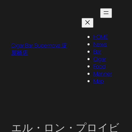
内
容
を
ス
キ
HOME
ッ
News
Cigar Bar Supernova 淀
プ
Bar
屋橋店
Cigar
Food
Manner
Map
エル・ロン・プロイビ