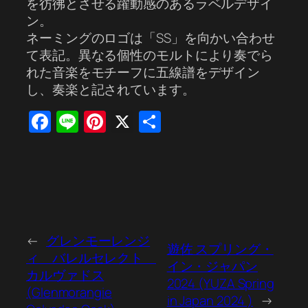
を彷彿とさせる躍動感のあるラベルデザイ
ン。
ネーミングのロゴは「SS」を向かい合わせ
て表記。異なる個性のモルトにより奏でら
れた音楽をモチーフに五線譜をデザイン
し、奏楽と記されています。
Facebook
Line
Pinterest
X
共
有
←
グレンモーレンジ
遊佐 スプリング・
ィ バレルセレクト
イン・ジャパン
カルヴァドス
2024 (YUZA Spring
(Glenmorangie
in Japan 2024 )
→