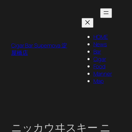
内
容
を
ス
キ
HOME
ッ
News
Cigar Bar Supernova 淀
プ
Bar
屋橋店
Cigar
Food
Manner
Map
ニッカウヰスキー ニ