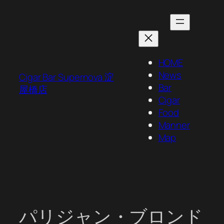
内
容
を
ス
キ
HOME
ッ
News
Cigar Bar Supernova 淀
プ
Bar
屋橋店
Cigar
Food
Manner
Map
パリジャン・ブロンド