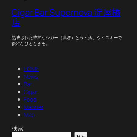
Cigar Bar Supernova 淀屋橋
店
熟成された豊富なシガー（葉巻）とラム酒、ウイスキーで
優雅なひとときを。
HOME
News
Bar
Cigar
Food
Manner
Map
検索
検索