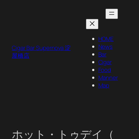
内
容
を
ス
キ
HOME
ッ
News
Cigar Bar Supernova 淀
プ
Bar
屋橋店
Cigar
Food
Manner
Map
ホット・トゥデイ（