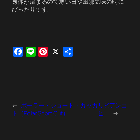
身体が温まるので寒い日や風邪気味の時に
ぴったりです。
Facebook
Line
Pinterest
X
共
有
←
ポーラー・ショート・カッ
カリビアンコ
ト（Polar Short Cut）
ーヒー
→