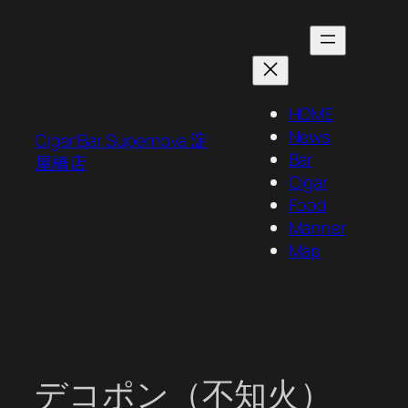
内
容
を
ス
キ
HOME
ッ
News
Cigar Bar Supernova 淀
プ
Bar
屋橋店
Cigar
Food
Manner
Map
デコポン（不知火）