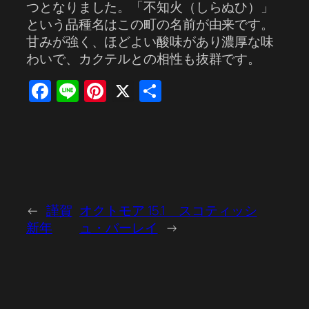
つとなりました。「不知火（しらぬひ）」
という品種名はこの町の名前が由来です。
甘みが強く、ほどよい酸味があり濃厚な味
わいで、カクテルとの相性も抜群です。
Facebook
Line
Pinterest
X
共
有
←
謹賀
オクトモア 15.1 スコティッシ
新年
ュ・バーレイ
→