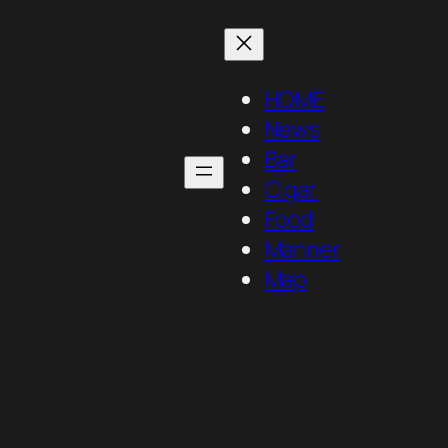
HOME
News
Bar
Cigar
Food
Manner
Map