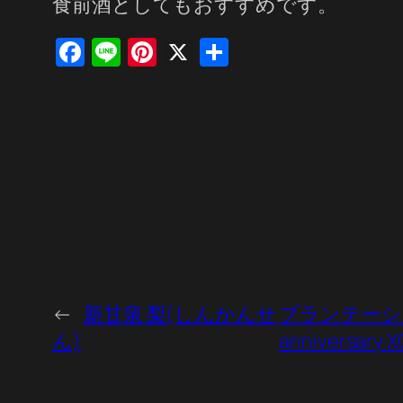
食前酒としてもおすすめです。
Facebook
Line
Pinterest
X
共
有
←
新甘泉 梨(しんかんせ
プランテーション 
ん)
anniversary X