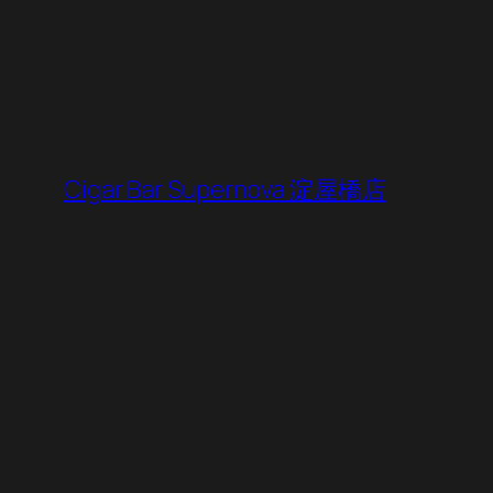
内
容
を
ス
キ
ッ
Cigar Bar Supernova 淀屋橋店
プ