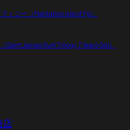
lantation Isle of Fiji）
James Rum Trilogy 7 Years Old）
屋橋店