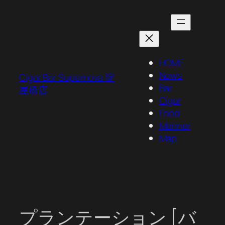
内
容
を
ス
キ
HOME
ッ
News
Cigar Bar Supernova 淀
プ
Bar
屋橋店
Cigar
Food
Manner
Map
プランテーション [バ