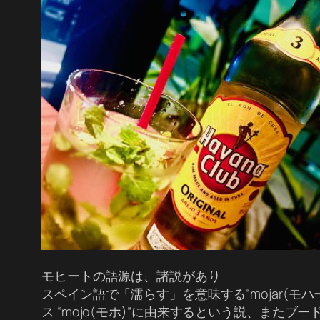
モヒートの語源は、諸説があり
スペイン語で「濡らす」を意味する“mojar(
ス “mojo(モホ)”に由来するという説、また