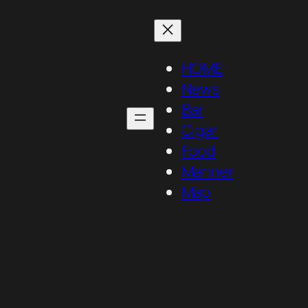
HOME
News
Bar
Cigar
Food
Manner
Map