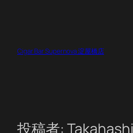
内
容
を
ス
キ
ッ
Cigar Bar Supernova 淀屋橋店
プ
投稿者:
Takahashi