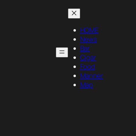
HOME
News
Bar
Cigar
Food
Manner
Map