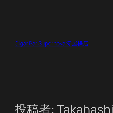
内
容
を
ス
キ
ッ
Cigar Bar Supernova 淀屋橋店
プ
投稿者:
Takahashi