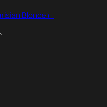
an Blonde）
ル。