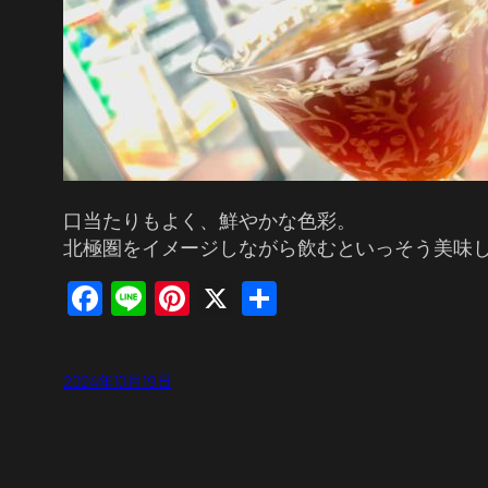
口当たりもよく、鮮やかな色彩。
北極圏をイメージしながら飲むといっそう美味
Facebook
Line
Pinterest
X
共
有
2024年10月19日